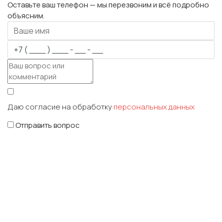
Оставьте ваш телефон — мы перезвоним и всё подробно
объясним.
Даю согласие на обработку
персональных данных
Отправить вопрос
Обращаем ваше внимание на то, что данный интернет-сайт,
носит исключительно информационный характер и ни при
каких условиях не является публичной офертой,
определяемой положениями Статьи 437 Гражданского
кодекса Российской Федерации.
Для улучшения работы сайта мы используем файлы cookie. Вы
всегда можете отключить файлы cookie в настройках браузера.